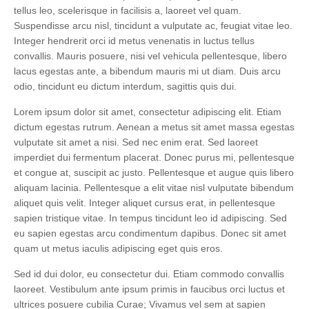
tellus leo, scelerisque in facilisis a, laoreet vel quam.
Suspendisse arcu nisl, tincidunt a vulputate ac, feugiat vitae leo.
Integer hendrerit orci id metus venenatis in luctus tellus
convallis. Mauris posuere, nisi vel vehicula pellentesque, libero
lacus egestas ante, a bibendum mauris mi ut diam. Duis arcu
odio, tincidunt eu dictum interdum, sagittis quis dui.
Lorem ipsum dolor sit amet, consectetur adipiscing elit. Etiam
dictum egestas rutrum. Aenean a metus sit amet massa egestas
vulputate sit amet a nisi. Sed nec enim erat. Sed laoreet
imperdiet dui fermentum placerat. Donec purus mi, pellentesque
et congue at, suscipit ac justo. Pellentesque et augue quis libero
aliquam lacinia. Pellentesque a elit vitae nisl vulputate bibendum
aliquet quis velit. Integer aliquet cursus erat, in pellentesque
sapien tristique vitae. In tempus tincidunt leo id adipiscing. Sed
eu sapien egestas arcu condimentum dapibus. Donec sit amet
quam ut metus iaculis adipiscing eget quis eros.
Sed id dui dolor, eu consectetur dui. Etiam commodo convallis
laoreet. Vestibulum ante ipsum primis in faucibus orci luctus et
ultrices posuere cubilia Curae; Vivamus vel sem at sapien